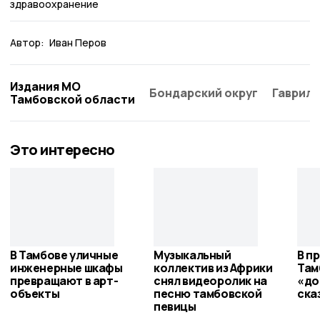
здравоохранение
Автор:
Иван Перов
Издания МО
Бондарский округ
Гаврило
Тамбовской области
Это интересно
В Тамбове уличные
Музыкальный
В п
инженерные шкафы
коллектив из Африки
Там
превращают в арт-
снял видеоролик на
«до
объекты
песню тамбовской
ска
певицы