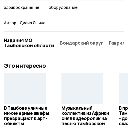
здравоохранение
оборудование
Автор:
Диана Яшина
Издания МО
Бондарский округ
Гаврило
Тамбовской области
Это интересно
В Тамбове уличные
Музыкальный
В п
инженерные шкафы
коллектив из Африки
Там
превращают в арт-
снял видеоролик на
«до
объекты
песню тамбовской
ска