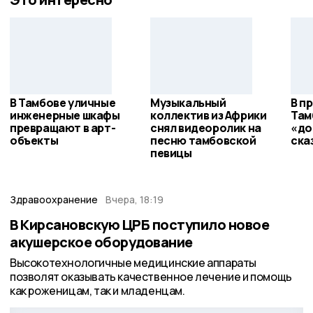
В Тамбове уличные
Музыкальный
В п
инженерные шкафы
коллектив из Африки
Там
превращают в арт-
снял видеоролик на
«до
объекты
песню тамбовской
ска
певицы
Здравоохранение
Вчера, 18:19
В Кирсановскую ЦРБ поступило новое
акушерское оборудование
Высокотехнологичные медицинские аппараты
позволят оказывать качественное лечение и помощь
как роженицам, так и младенцам.