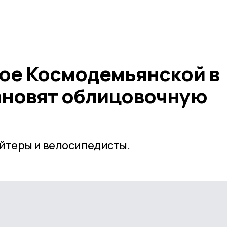
Зое Космодемьянской в
ановят облицовочную
йтеры и велосипедисты.