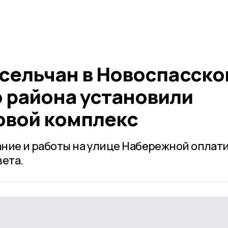
 сельчан в Новоспасско
 района установили
овой комплекс
ние и работы на улице Набережной оплат
ета.