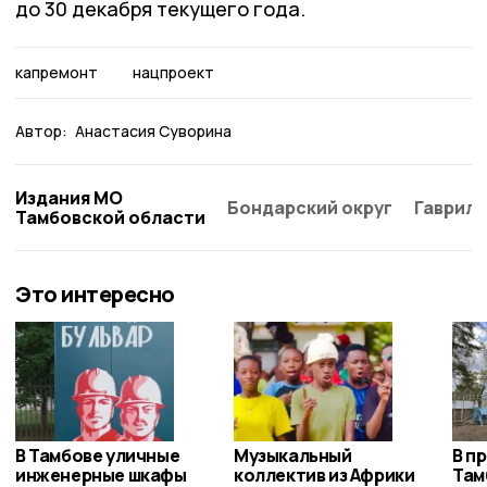
до 30 декабря текущего года.
капремонт
нацпроект
Автор:
Анастасия Суворина
Издания МО
Бондарский округ
Гаврило
Тамбовской области
Это интересно
В Тамбове уличные
Музыкальный
В п
инженерные шкафы
коллектив из Африки
Там