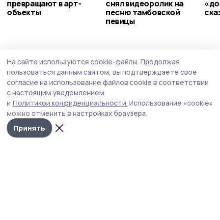
превращают в арт-
снял видеоролик на
«до
объекты
песню тамбовской
ска
певицы
Благоустройство
4 августа , 13:03
На сайте используются cookie-файлы.
Продолжая
Проект обновления Тамбовского Арбата
пользоваться данным сайтом, вы подтверждаете свое
поборется за победу в федеральном
согласие на использование файлов cookie в соответствии
с настоящим уведомлением
конкурсе
и
Политикой конфиденциальности.
Использование «cookie»
Главный приз — денежная субсидия.
можно отменить в настройках браузера.
Принять