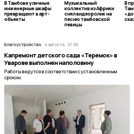
В Тамбове уличные
Музыкальный
В п
инженерные шкафы
коллектив из Африки
Там
превращают в арт-
снял видеоролик на
«до
объекты
песню тамбовской
ска
певицы
Благоустройство
4 августа , 21:26
Капремонт детского сада «Теремок» в
Уварове выполнен наполовину
Работы ведутся в соответствии с установленным
сроком.