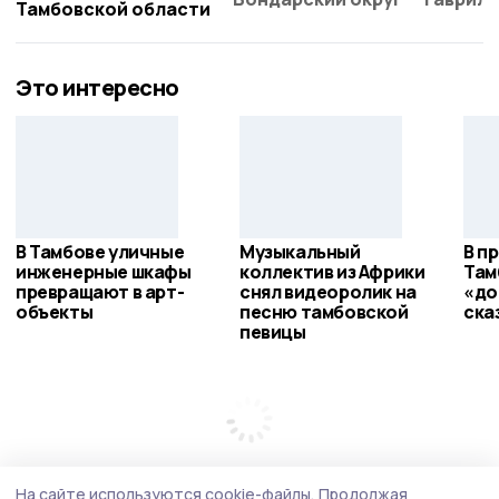
Тамбовской области
Это интересно
В Тамбове уличные
Музыкальный
В п
инженерные шкафы
коллектив из Африки
Там
превращают в арт-
снял видеоролик на
«до
объекты
песню тамбовской
ска
певицы
На сайте используются cookie-файлы.
Продолжая