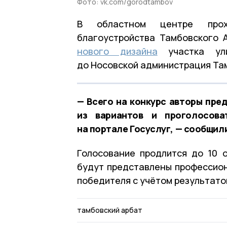
Фото: vk.com/gorodtambov
В областном центре прох
благоустройства Тамбовского 
нового дизайна
участка ули
до Носовской администрация Там
— Всего на конкурс авторы пре
из вариантов и проголосов
на портале Госуслуг, — сообщил
Голосование продлится до 10 
будут представлены профессион
победителя с учётом результато
тамбовский арбат