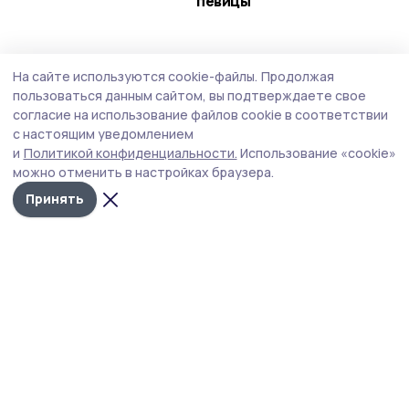
певицы
Благоустройство
4 августа , 21:26
На сайте используются cookie-файлы.
Продолжая
Капремонт детского сада «Теремок» в
пользоваться данным сайтом, вы подтверждаете свое
Уварове выполнен наполовину
согласие на использование файлов cookie в соответствии
с настоящим уведомлением
Работы ведутся в соответствии с установленным
и
Политикой конфиденциальности.
Использование «cookie»
сроком.
можно отменить в настройках браузера.
Принять