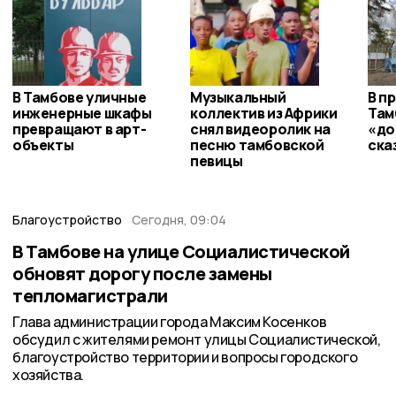
В Тамбове уличные
Музыкальный
В п
инженерные шкафы
коллектив из Африки
Там
превращают в арт-
снял видеоролик на
«до
объекты
песню тамбовской
ска
певицы
Благоустройство
Сегодня, 09:04
В Тамбове на улице Социалистической
обновят дорогу после замены
тепломагистрали
Глава администрации города Максим Косенков
обсудил с жителями ремонт улицы Социалистической,
благоустройство территории и вопросы городского
хозяйства.