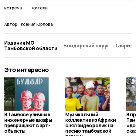
встреча
жители
Автор:
Ксения Юрлова
Издания МО
Бондарский округ
Гаврило
Тамбовской области
Это интересно
В Тамбове уличные
Музыкальный
В п
инженерные шкафы
коллектив из Африки
Там
превращают в арт-
снял видеоролик на
«до
объекты
песню тамбовской
ска