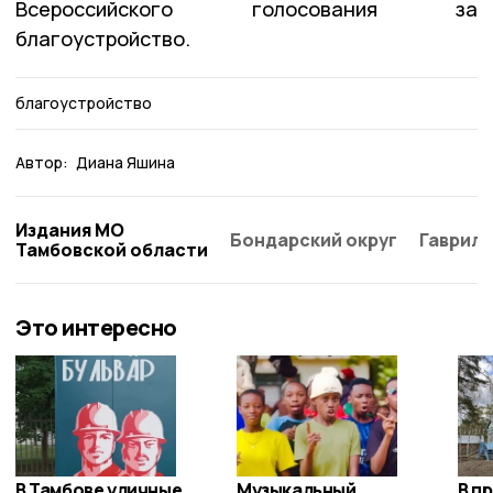
Всероссийского голосования за
благоустройство.
благоустройство
Автор:
Диана Яшина
Издания МО
Бондарский округ
Гаврило
Тамбовской области
Это интересно
В Тамбове уличные
Музыкальный
В п