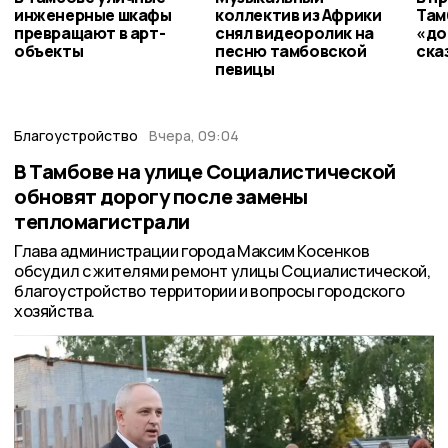
инженерные шкафы
коллектив из Африки
Там
превращают в арт-
снял видеоролик на
«до
объекты
песню тамбовской
ска
певицы
Благоустройство
Вчера, 09:04
В Тамбове на улице Социалистической
обновят дорогу после замены
тепломагистрали
Глава администрации города Максим Косенков
обсудил с жителями ремонт улицы Социалистической,
благоустройство территории и вопросы городского
хозяйства.