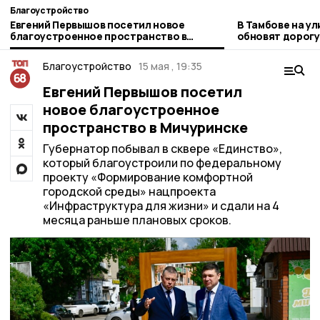
Благоустройство
Евгений Первышов посетил новое
В Тамбове на у
благоустроенное пространство в
обновят дорогу
Мичуринске
тепломагистра
Благоустройство
15 мая , 19:35
Евгений Первышов посетил
новое благоустроенное
пространство в Мичуринске
Губернатор побывал в сквере «Единство»,
который благоустроили по федеральному
проекту «Формирование комфортной
городской среды» нацпроекта
«Инфраструктура для жизни» и сдали на 4
месяца раньше плановых сроков.