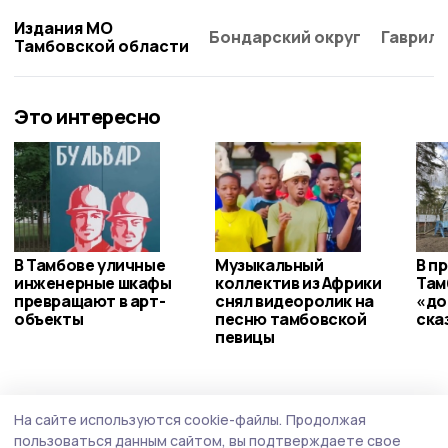
Издания МО
Бондарский округ
Гаврило
Тамбовской области
Это интересно
В Тамбове уличные
Музыкальный
В п
инженерные шкафы
коллектив из Африки
Там
превращают в арт-
снял видеоролик на
«до
объекты
песню тамбовской
ска
певицы
Благоустройство
4 августа , 21:26
На сайте используются cookie-файлы.
Продолжая
Капремонт детского сада «Теремок» в
пользоваться данным сайтом, вы подтверждаете свое