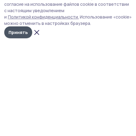
Уварове выполнен наполовину
согласие на использование файлов cookie в соответствии
с настоящим уведомлением
Работы ведутся в соответствии с установленным
и
Политикой конфиденциальности.
Использование «cookie»
сроком.
можно отменить в настройках браузера.
Принять
Фото: Наталья Нечаева
Детский сад «Теремок» в Уварове