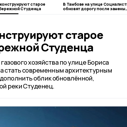
еконструируют старое
В Тамбове на улице Социалис
абережной Студенца
обновят дорогу после замены
тепломагистрали
онструируют старое
ережной Студенца
 газового хозяйства по улице Бориса
на стать современным архитектурным
 дополнить облик обновлённой,
ой реки Студенец.