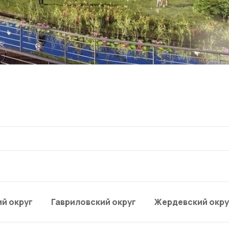
й округ
Гавриловский округ
Жердевский окру