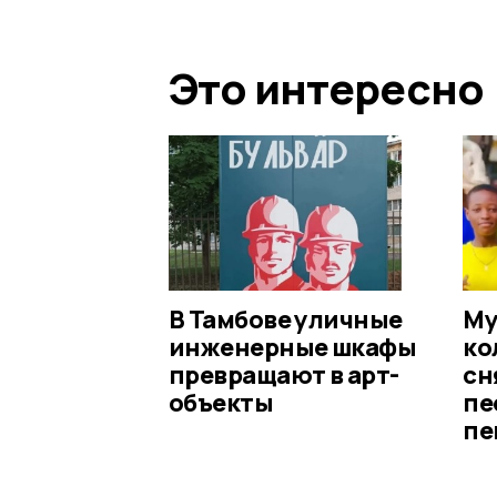
Это интересно
В Тамбове уличные
Му
инженерные шкафы
ко
превращают в арт-
сн
объекты
пе
пе