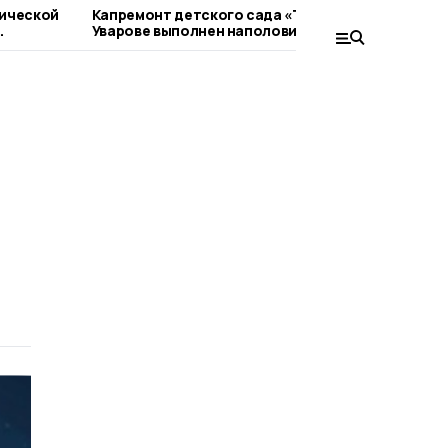
тической
Капремонт детского сада «Теремок» в
Прое
Уварове выполнен наполовину
побо
конк