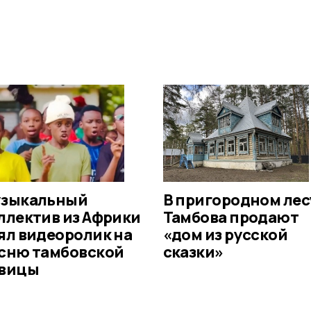
зыкальный
В пригородном лес
ллектив из Африки
Тамбова продают
ял видеоролик на
«дом из русской
сню тамбовской
сказки»
вицы