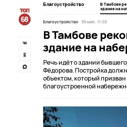
Благоустройство
В Тамбове р
здание на н
Благоустройство
30 мая , 11:03
В Тамбове рек
здание на наб
Речь идёт о здании бывшего
Фёдорова. Постройка долж
объектом, который призван
благоустроенной набережн