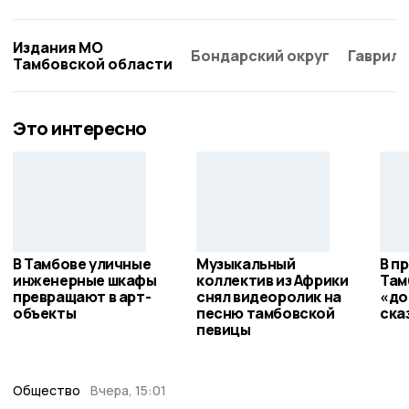
Издания МО
Бондарский округ
Гаврило
Тамбовской области
Это интересно
В Тамбове уличные
Музыкальный
В п
инженерные шкафы
коллектив из Африки
Там
превращают в арт-
снял видеоролик на
«до
объекты
песню тамбовской
ска
певицы
Общество
Вчера, 15:01