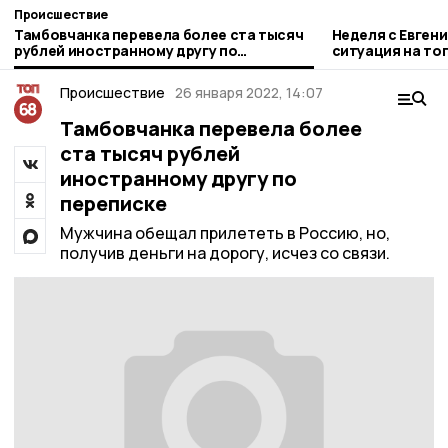
Происшествие
Тамбовчанка перевела более ста тысяч
Неделя с Евген
рублей иностранному другу по
ситуация на то
переписке
городе и приор
Происшествие
26 января 2022, 14:07
Тамбовчанка перевела более
ста тысяч рублей
иностранному другу по
переписке
Мужчина обещал прилететь в Россию, но,
получив деньги на дорогу, исчез со связи.