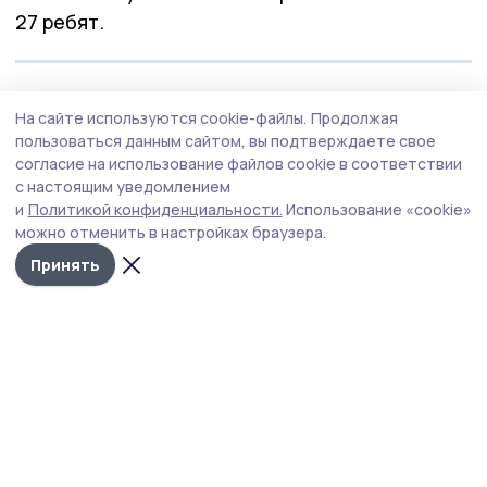
27 ребят.
— У них уже есть важные управленческие
На сайте используются cookie-файлы.
Продолжая
качества: умение принимать решения в самых
пользоваться данным сайтом, вы подтверждаете свое
сложных ситуациях, брать на себя
согласие на использование файлов cookie в соответствии
ответственность и работать в команде. А
с настоящим уведомлением
и
Политикой конфиденциальности.
Использование «cookie»
обучение в рамках «Героев Тамбовщины» дало
можно отменить в настройках браузера.
новые знания, навыки и умения, — отметил
Принять
Евгений Первышов.