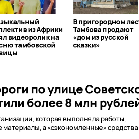
зыкальный
В пригородном лес
ллектив из Африки
Тамбова продают
ял видеоролик на
«дом из русской
сню тамбовской
сказки»
вицы
роги по улице Советск
тили более 8 млн рубле
анизации, которая выполняла работы,
 материалы, а «сэкономленные» средства