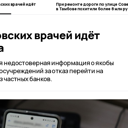
ских врачей идёт
При ремонте дороги по улице Сов
в Тамбове похитили более 8 млн р
вских врачей идёт
а
я недостоверная информация о якобы
осучреждений за отказ перейти на
з частных банков.