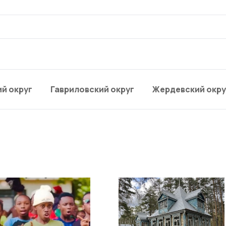
й округ
Гавриловский округ
Жердевский окру