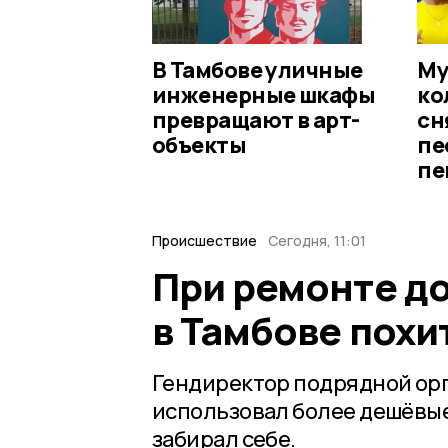
В Тамбове уличные
Му
инженерные шкафы
ко
превращают в арт-
сн
объекты
пе
пе
Происшествие
Сегодня, 11:01
При ремонте до
в Тамбове похи
Гендиректор подрядной орг
использовал более дешёвые
забирал себе.