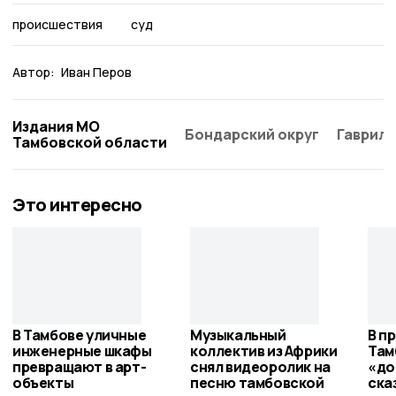
происшествия
суд
Автор:
Иван Перов
Издания МО
Бондарский округ
Гаврило
Тамбовской области
Это интересно
В Тамбове уличные
Музыкальный
В п
инженерные шкафы
коллектив из Африки
Там
превращают в арт-
снял видеоролик на
«до
объекты
песню тамбовской
ска