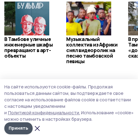
В Тамбове уличные
Музыкальный
В п
инженерные шкафы
коллектив из Африки
Там
превращают в арт-
снял видеоролик на
«до
объекты
песню тамбовской
ска
певицы
Происшествие
Вчера, 14:28
На сайте используются cookie-файлы.
Продолжая
Из пруда в Знаменском округе достали
пользоваться данным сайтом, вы подтверждаете свое
тело пенсионера
согласие на использование файлов cookie в соответствии
с настоящим уведомлением
Трагедия случилась в селе Воронцовка.
и
Политикой конфиденциальности.
Использование «cookie»
можно отменить в настройках браузера.
Принять