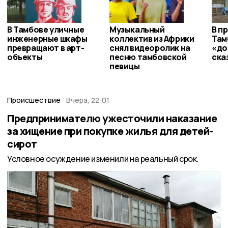
В Тамбове уличные
Музыкальный
В п
инженерные шкафы
коллектив из Африки
Там
превращают в арт-
снял видеоролик на
«до
объекты
песню тамбовской
ска
певицы
Происшествие
Вчера, 22:01
Предпринимателю ужесточили наказание
за хищение при покупке жилья для детей-
сирот
Условное осуждение изменили на реальный срок.