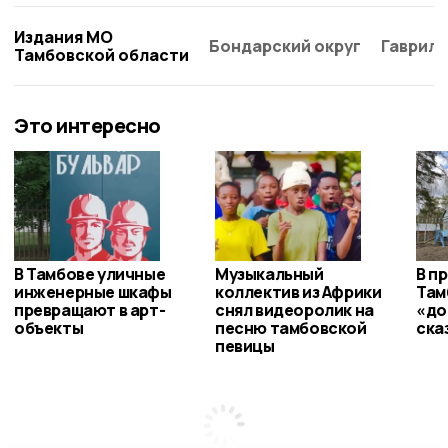
Издания МО
Бондарский округ
Гаврило
Тамбовской области
Это интересно
В Тамбове уличные
Музыкальный
В п
инженерные шкафы
коллектив из Африки
Там
превращают в арт-
снял видеоролик на
«до
объекты
песню тамбовской
ска
певицы