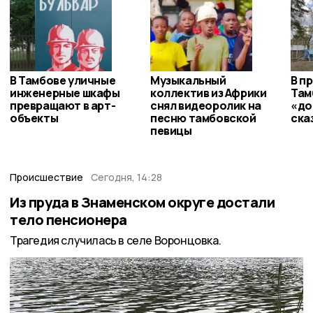
В Тамбове уличные
Музыкальный
В п
инженерные шкафы
коллектив из Африки
Там
превращают в арт-
снял видеоролик на
«до
объекты
песню тамбовской
ска
певицы
Происшествие
Сегодня, 14:28
Из пруда в Знаменском округе достали
тело пенсионера
Трагедия случилась в селе Воронцовка.