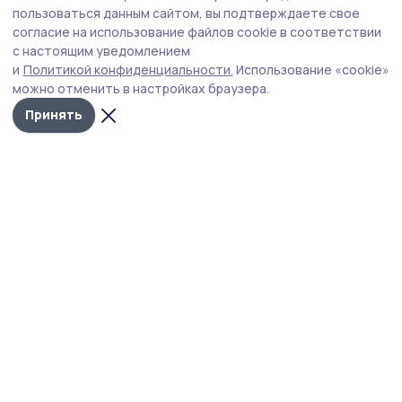
В Моршанском округе временно перекрыли
пользоваться данным сайтом, вы подтверждаете свое
движение по мосту через реку Пячку
согласие на использование файлов cookie в соответствии
с настоящим уведомлением
Мостовые конструкции пришли в критическое
и
Политикой конфиденциальности.
Использование «cookie»
состояние.
можно отменить в настройках браузера.
Принять
Фото: Министерство автодорог и транспорта Тамбовской области
В Моршанском округе в критическое состояние