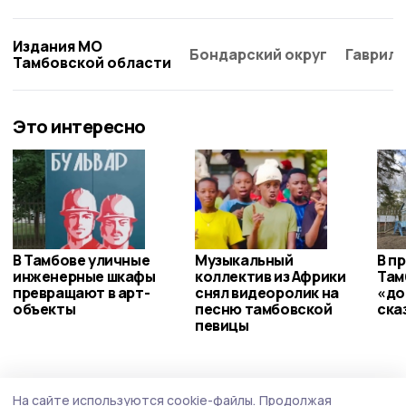
Издания МО
Бондарский округ
Гаврило
Тамбовской области
Это интересно
В Тамбове уличные
Музыкальный
В п
инженерные шкафы
коллектив из Африки
Там
превращают в арт-
снял видеоролик на
«до
объекты
песню тамбовской
ска
певицы
Происшествие
Сегодня, 13:06
На сайте используются cookie-файлы.
Продолжая