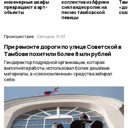
инженерные шкафы
коллектив из Африки
Там
превращают в арт-
снял видеоролик на
«до
объекты
песню тамбовской
ска
певицы
Происшествие
Сегодня, 11:01
При ремонте дороги по улице Советской в
Тамбове похитили более 8 млн рублей
Гендиректор подрядной организации, которая
выполняла работы, использовал более дешёвые
материалы, а «сэкономленные» средства забирал
себе.