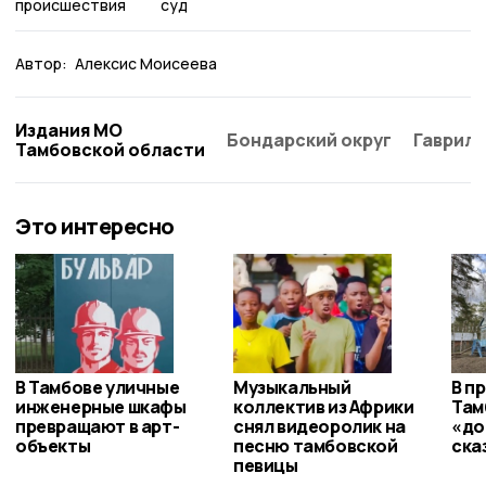
происшествия
суд
Автор:
Алексис Моисеева
Издания МО
Бондарский округ
Гаврило
Тамбовской области
Это интересно
В Тамбове уличные
Музыкальный
В п
инженерные шкафы
коллектив из Африки
Там
превращают в арт-
снял видеоролик на
«до
объекты
песню тамбовской
ска
певицы