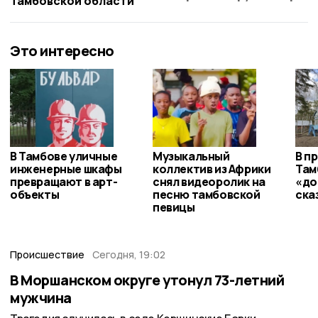
Тамбовской области
Это интересно
В Тамбове уличные
Музыкальный
В п
инженерные шкафы
коллектив из Африки
Там
превращают в арт-
снял видеоролик на
«до
объекты
песню тамбовской
ска
певицы
Происшествие
Сегодня, 19:02
В Моршанском округе утонул 73-летний
мужчина