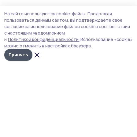
Происшествие
Сегодня, 15:03
На сайте используются cookie-файлы.
Продолжая
В Тамбове будут судить за мошенничество
пользоваться данным сайтом, вы подтверждаете свое
ясновидящую «Матушку Элларию»
согласие на использование файлов cookie в соответствии
с настоящим уведомлением
Пострадавший обратился к девушке за приворотом.
и
Политикой конфиденциальности.
Использование «cookie»
можно отменить в настройках браузера.
Принять
Фото: прокуратура Тамбовской области