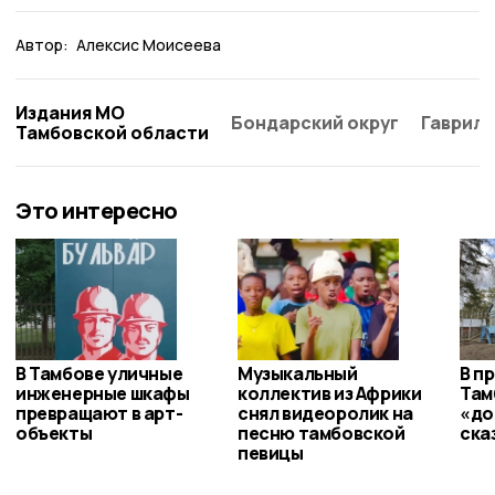
Автор:
Алексис Моисеева
Издания МО
Бондарский округ
Гаврило
Тамбовской области
Это интересно
В Тамбове уличные
Музыкальный
В п
инженерные шкафы
коллектив из Африки
Там
превращают в арт-
снял видеоролик на
«до
объекты
песню тамбовской
ска
певицы