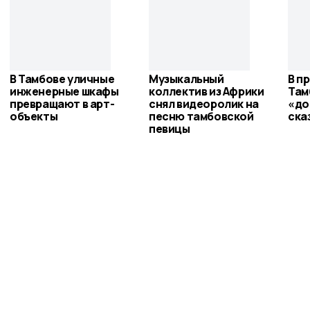
В Тамбове уличные
Музыкальный
В п
инженерные шкафы
коллектив из Африки
Там
превращают в арт-
снял видеоролик на
«до
объекты
песню тамбовской
ска
певицы