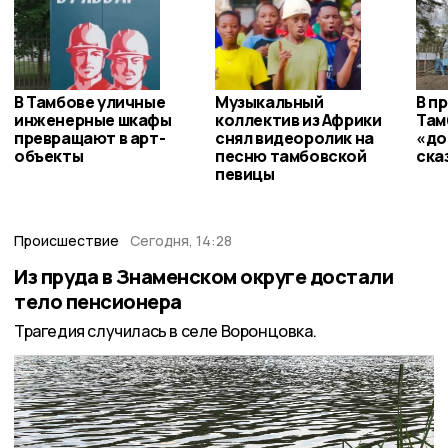
В Тамбове уличные
Музыкальный
В п
инженерные шкафы
коллектив из Африки
Там
превращают в арт-
снял видеоролик на
«до
объекты
песню тамбовской
ска
певицы
Происшествие
Сегодня, 14:28
Из пруда в Знаменском округе достали
тело пенсионера
Трагедия случилась в селе Воронцовка.