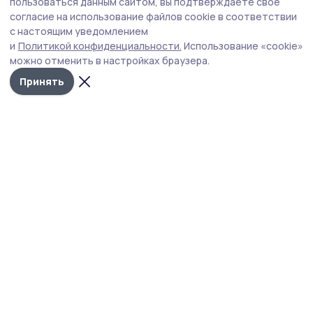
В Моршанском округе временно перекрыли
пользоваться данным сайтом, вы подтверждаете свое
движение по мосту через реку Пячку
согласие на использование файлов cookie в соответствии
с настоящим уведомлением
Мостовые конструкции пришли в критическое
и
Политикой конфиденциальности.
Использование «cookie»
состояние.
можно отменить в настройках браузера.
Принять
Фото: Министерство автодорог и транспорта Тамбовской области
В Моршанском округе в критическое состояние