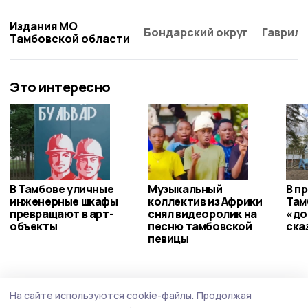
Издания МО
Бондарский округ
Гаврило
Тамбовской области
Это интересно
В Тамбове уличные
Музыкальный
В п
инженерные шкафы
коллектив из Африки
Там
превращают в арт-
снял видеоролик на
«до
объекты
песню тамбовской
ска
певицы
Происшествие
Сегодня, 13:06
На сайте используются cookie-файлы.
Продолжая