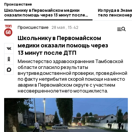
Происшествие
Школьнику в Первомайском медики
Из пруда в Зна
оказали помощь через 13 минут после
тело пенсионе
ДТП
Происшествие
28 мая , 15:42
Школьнику в Первомайском
медики оказали помощь через
13 минут после ДТП
Министерство здравоохранения Тамбовской
области огласило результаты
внутриведомственной проверки, проведённой
по факту неприбытия скорой помощи на место
аварии в Первомайском округе с участием
несовершеннолетнего мотоциклиста.