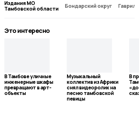
Издания МО
Бондарский округ
Гаврило
Тамбовской области
Это интересно
В Тамбове уличные
Музыкальный
В п
инженерные шкафы
коллектив из Африки
Там
превращают в арт-
снял видеоролик на
«до
объекты
песню тамбовской
ска
певицы