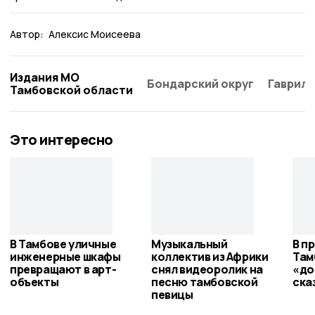
Автор:
Алексис Моисеева
Издания МО
Бондарский округ
Гаврило
Тамбовской области
Это интересно
В Тамбове уличные
Музыкальный
В п
инженерные шкафы
коллектив из Африки
Там
превращают в арт-
снял видеоролик на
«до
объекты
песню тамбовской
ска
певицы