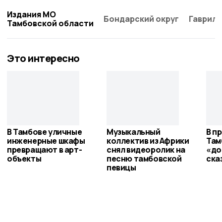
Издания МО
Бондарский округ
Гаврило
Тамбовской области
Это интересно
В Тамбове уличные
Музыкальный
В п
инженерные шкафы
коллектив из Африки
Там
превращают в арт-
снял видеоролик на
«до
объекты
песню тамбовской
ска
певицы