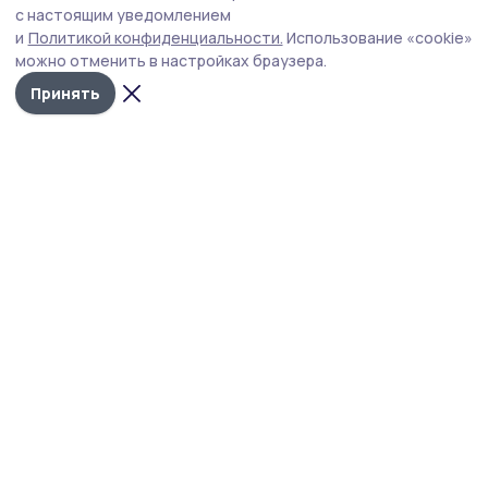
с настоящим уведомлением
Нападавший нецензурно выражался в транспорте, чем
и
Политикой конфиденциальности.
Использование «cookie»
вызвал недовольство попутчиков.
можно отменить в настройках браузера.
Принять
Фото: пресс-служба УМВД России по Тамбовской области
В Тамбове раскрыли уличный грабёж,
произошедший на улице Советской.