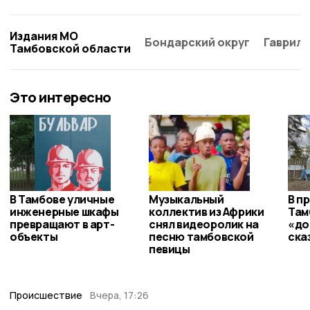
Издания МО
Бондарский округ
Гаврило
Тамбовской области
Это интересно
В Тамбове уличные
Музыкальный
В п
инженерные шкафы
коллектив из Африки
Там
превращают в арт-
снял видеоролик на
«до
объекты
песню тамбовской
ска
певицы
Происшествие
Вчера, 17:26