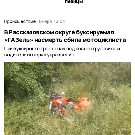
певицы
Происшествие
Вчера, 13:03
В Рассказовском округе буксируемая
«ГАЗель» насмерть сбила мотоциклиста
При буксировке трос попал под колесо грузовика, и
водитель потерял управление.