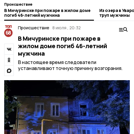
Происшествие
В Мичуринске при пожаре в жилом доме
Из озера в Увар
погиб 46-летний мужчина
труп мужчины
Происшествие
8 июля , 20:32
В Мичуринске при пожаре в
жилом доме погиб 46-летний
мужчина
В настоящее время следователи
устанавливают точную причину возгорания.