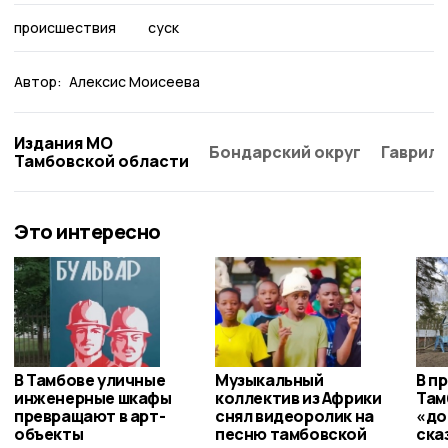
происшествия
суск
Автор:
Алексис Моисеева
Издания МО
Бондарский округ
Гаврило
Тамбовской области
Это интересно
В Тамбове уличные
Музыкальный
В п
инженерные шкафы
коллектив из Африки
Там
превращают в арт-
снял видеоролик на
«до
объекты
песню тамбовской
ска