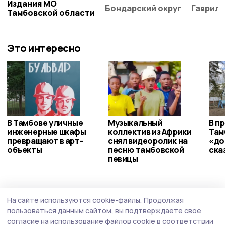
Издания МО
Бондарский округ
Гаврило
Тамбовской области
Это интересно
В Тамбове уличные
Музыкальный
В п
инженерные шкафы
коллектив из Африки
Там
превращают в арт-
снял видеоролик на
«до
объекты
песню тамбовской
ска
певицы
Происшествие
4 августа , 14:02
На сайте используются cookie-файлы.
Продолжая
Тамбовчанин избил и ограбил пассажира
пользоваться данным сайтом, вы подтверждаете свое
за замечание в автобусе
согласие на использование файлов cookie в соответствии