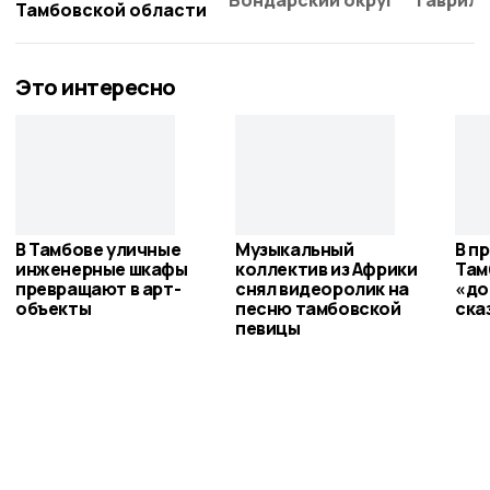
Бондарский округ
Гаврило
Тамбовской области
Это интересно
В Тамбове уличные
Музыкальный
В п
инженерные шкафы
коллектив из Африки
Там
превращают в арт-
снял видеоролик на
«до
объекты
песню тамбовской
ска
певицы