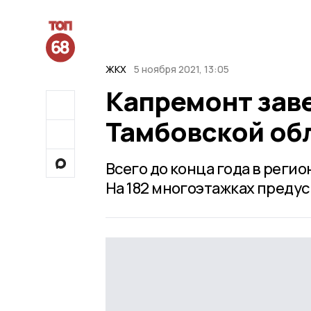
ЖКХ
5 ноября 2021, 13:05
Капремонт заве
Тамбовской об
Всего до конца года в реги
На 182 многоэтажках преду