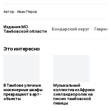
Автор:
Иван Перов
Издания МО
Бондарский округ
Гаврило
Тамбовской области
Это интересно
В Тамбове уличные
Музыкальный
инженерные шкафы
коллектив из Африки
превращают в арт-
снял видеоролик на
объекты
песню тамбовской
певицы