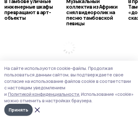
В Тамбове уличные
Музыкальный
В п
инженерные шкафы
коллектив из Африки
Там
превращают в арт-
снял видеоролик на
«до
объекты
песню тамбовской
ска
певицы
На сайте используются cookie-файлы.
Продолжая
пользоваться данным сайтом, вы подтверждаете свое
согласие на использование файлов cookie в соответствии
с настоящим уведомлением
и
Политикой конфиденциальности.
Использование «cookie»
можно отменить в настройках браузера.
Принять