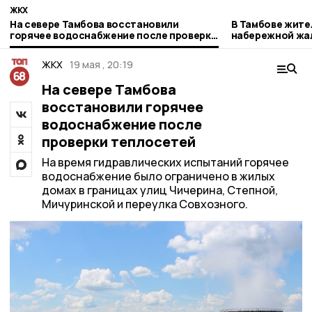
ЖКХ
На севере Тамбова восстановили
В Тамбове жите
горячее водоснабжение после проверки
набережной жа
теплосетей
после ремонта 
ЖКХ
19 мая , 20:19
На севере Тамбова
восстановили горячее
водоснабжение после
проверки теплосетей
На время гидравлических испытаний горячее
водоснабжение было ограничено в жилых
домах в границах улиц Чичерина, Степной,
Мичуринской и переулка Совхозного.