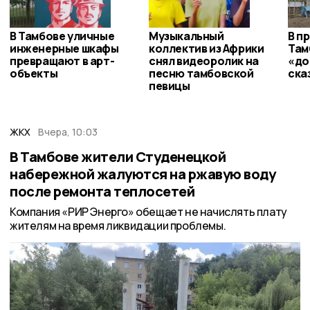
В Тамбове уличные
Музыкальный
В п
инженерные шкафы
коллектив из Африки
Там
превращают в арт-
снял видеоролик на
«до
объекты
песню тамбовской
ска
певицы
ЖКХ
Вчера, 10:03
В Тамбове жители Студенецкой
набережной жалуются на ржавую воду
после ремонта теплосетей
Компания «РИР Энерго» обещает не начислять плату
жителям на время ликвидации проблемы.