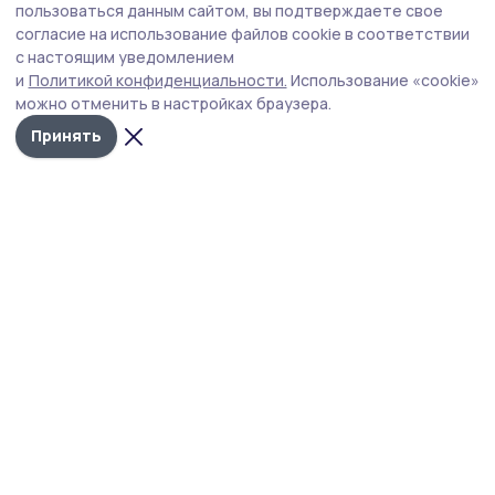
В Котовске неопознанный источник
пользоваться данным сайтом, вы подтверждаете свое
размыл парковку у школы
согласие на использование файлов cookie в соответствии
с настоящим уведомлением
Коммунальщики и городские власти пока не могу
и
Политикой конфиденциальности.
Использование «cookie»
определить, откуда течёт вода со специфическим
можно отменить в настройках браузера.
запахом.
Принять
Фото: ИА ПроКотовск