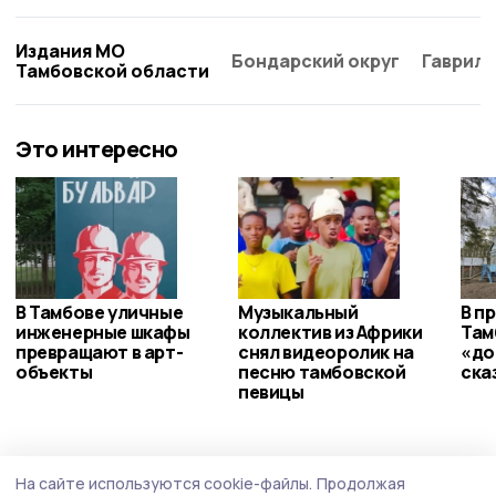
Издания МО
Бондарский округ
Гаврило
Тамбовской области
Это интересно
В Тамбове уличные
Музыкальный
В п
инженерные шкафы
коллектив из Африки
Там
превращают в арт-
снял видеоролик на
«до
объекты
песню тамбовской
ска
певицы
ЖКХ
5 августа , 16:15
На сайте используются cookie-файлы.
Продолжая