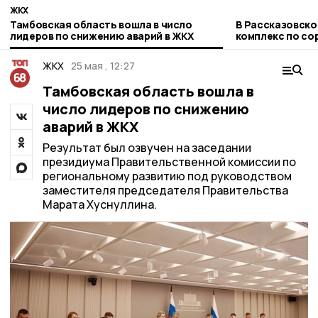
ЖКХ
Тамбовская область вошла в число
В Рассказовско
лидеров по снижению аварий в ЖКХ
комплекс по со
бытовых отход
ЖКХ
25 мая , 12:27
Тамбовская область вошла в
число лидеров по снижению
аварий в ЖКХ
Результат был озвучен на заседании
президиума Правительственной комиссии по
региональному развитию под руководством
заместителя председателя Правительства
Марата Хуснуллина.