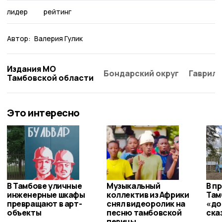
лидер
рейтинг
Автор:
Валерия Гулик
Издания МО
Бондарский округ
Гаврило
Тамбовской области
Это интересно
В Тамбове уличные
Музыкальный
В п
инженерные шкафы
коллектив из Африки
Там
превращают в арт-
снял видеоролик на
«до
объекты
песню тамбовской
ска
певицы