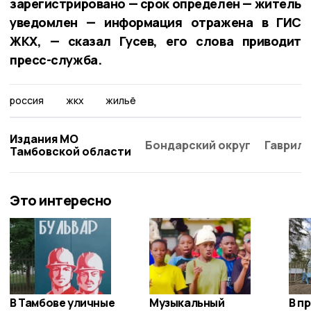
зарегистрировано — срок определен — житель
уведомлен — информация отражена в ГИС
ЖКХ, — сказал Гусев, его слова приводит
пресс-служба.
россия
жкх
жильё
Издания МО
Бондарский округ
Гаврило
Тамбовской области
Это интересно
В Тамбове уличные
Музыкальный
В п