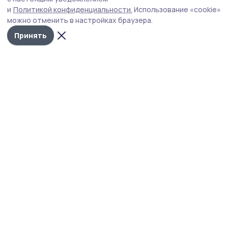
Сергей Черногаев назвал рост благосостояния
и
Политикой конфиденциальности.
Использование «cookie»
работников одной из ключевых задач государства.
можно отменить в настройках браузера.
Принять
Фото: скриншот видео ТАСС
/
ТАСС
/. Медицинским работникам и учителям
необходимо повысить зарплату. Об этом
сообщил ТАСС председатель Федерации