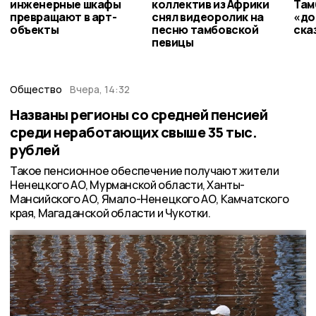
инженерные шкафы
коллектив из Африки
Там
превращают в арт-
снял видеоролик на
«до
объекты
песню тамбовской
ска
певицы
Общество
Вчера, 14:32
Названы регионы со средней пенсией
среди неработающих свыше 35 тыс.
рублей
Такое пенсионное обеспечение получают жители
Ненецкого АО, Мурманской области, Ханты-
Мансийского АО, Ямало-Ненецкого АО, Камчатского
края, Магаданской области и Чукотки.