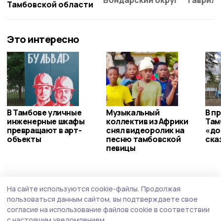
Бондарский округ
Гаврило
Тамбовской области
Это интересно
В Тамбове уличные
Музыкальный
В п
инженерные шкафы
коллектив из Африки
Там
превращают в арт-
снял видеоролик на
«до
объекты
песню тамбовской
ска
певицы
Общество
Вчера, 13:33
На сайте используются cookie-файлы.
Продолжая
Глава ФНПР считает необходимым
пользоваться данным сайтом, вы подтверждаете свое
поднять зарплату медикам и учителям
согласие на использование файлов cookie в соответствии
с настоящим уведомлением