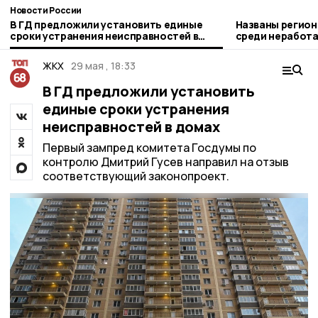
Новости России
В ГД предложили установить единые
Названы регион
сроки устранения неисправностей в
среди неработа
домах
рублей
ЖКХ
29 мая , 18:33
В ГД предложили установить
единые сроки устранения
неисправностей в домах
Первый зампред комитета Госдумы по
контролю Дмитрий Гусев направил на отзыв
соответствующий законопроект.