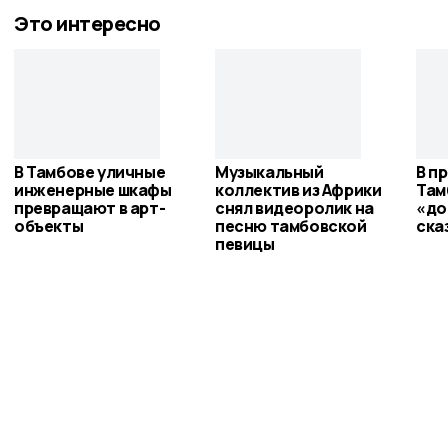
Это интересно
В Тамбове уличные
Музыкальный
В п
инженерные шкафы
коллектив из Африки
Там
превращают в арт-
снял видеоролик на
«до
объекты
песню тамбовской
ска
певицы