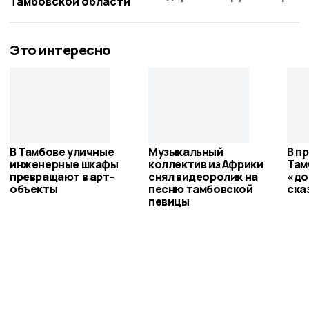
Тамбовской области
Это интересно
В Тамбове уличные
Музыкальный
В п
инженерные шкафы
коллектив из Африки
Там
превращают в арт-
снял видеоролик на
«до
объекты
песню тамбовской
ска
певицы