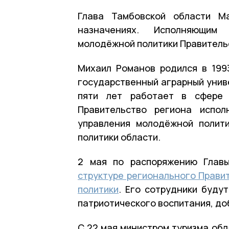
Глава Тамбовской области М
назначениях. Исполняющим
молодёжной политики Правитель
Михаил Романов родился в 199
государственный аграрный унив
пяти лет работает в сфере 
Правительство региона испол
управления молодёжной полит
политики области.
2 мая по распоряжению Глав
структуре регионального Прави
политики
. Его сотрудники буду
патриотического воспитания, до
С 22 мая министром туризма обл