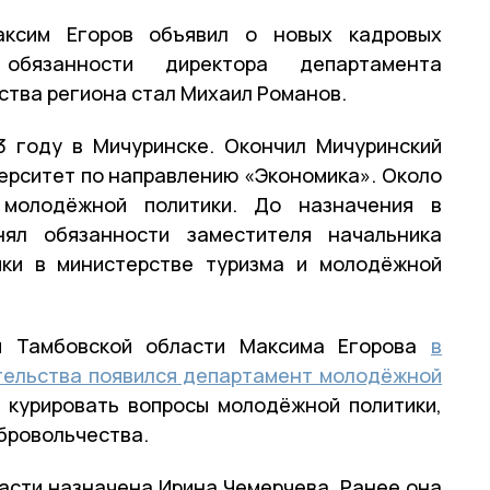
аксим Егоров объявил о новых кадровых
 обязанности директора департамента
ства региона стал Михаил Романов.
3 году в Мичуринске. Окончил Мичуринский
ерситет по направлению «Экономика». Около
молодёжной политики. До назначения в
нял обязанности заместителя начальника
ики в министерстве туризма и молодёжной
ы Тамбовской области Максима Егорова
в
тельства появился департамент молодёжной
т курировать вопросы молодёжной политики,
бровольчества.
асти назначена Ирина Чемерчева. Ранее она