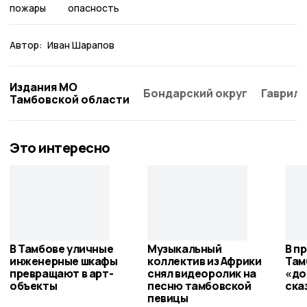
пожары
опасность
Автор:
Иван Шарапов
Издания МО
Бондарский округ
Гаврило
Тамбовской области
Это интересно
В Тамбове уличные
Музыкальный
В п
инженерные шкафы
коллектив из Африки
Там
превращают в арт-
снял видеоролик на
«до
объекты
песню тамбовской
ска
певицы