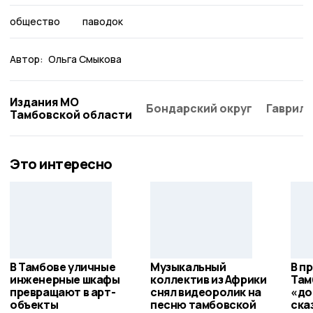
общество
паводок
Автор:
Ольга Смыкова
Издания МО
Бондарский округ
Гаврило
Тамбовской области
Это интересно
В Тамбове уличные
Музыкальный
В п
инженерные шкафы
коллектив из Африки
Там
превращают в арт-
снял видеоролик на
«до
объекты
песню тамбовской
ска