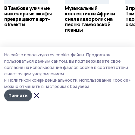
В Тамбове уличные
Музыкальный
В п
инженерные шкафы
коллектив из Африки
Там
превращают в арт-
снял видеоролик на
«до
объекты
песню тамбовской
ска
певицы
Безопасность
Вчера, 15:46
На сайте используются cookie-файлы.
Продолжая
Тамбовская область вошла в первую
пользоваться данным сайтом, вы подтверждаете свое
тройку регионов ЦФО по числу DDoS-атак
согласие на использование файлов cookie в соответствии
с настоящим уведомлением
и
Политикой конфиденциальности.
Использование «cookie»
можно отменить в настройках браузера.
Принять