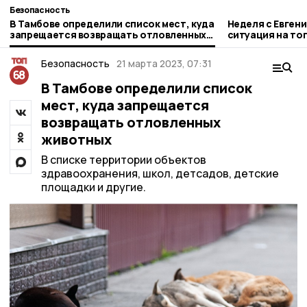
Безопасность
В Тамбове определили список мест, куда
Неделя с Евген
запрещается возвращать отловленных
ситуация на то
животных
городе и приор
Безопасность
21 марта 2023, 07:31
В Тамбове определили список
мест, куда запрещается
возвращать отловленных
животных
В списке территории объектов
здравоохранения, школ, детсадов, детские
площадки и другие.