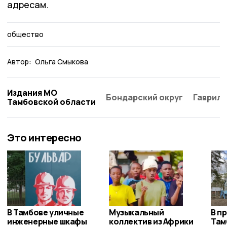
адресам.
общество
Автор:
Ольга Смыкова
Издания МО
Бондарский округ
Гаврило
Тамбовской области
Это интересно
В Тамбове уличные
Музыкальный
В п
инженерные шкафы
коллектив из Африки
Там