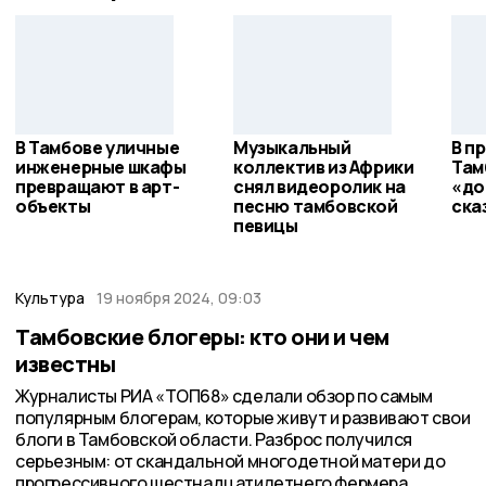
В Тамбове уличные
Музыкальный
В п
инженерные шкафы
коллектив из Африки
Там
превращают в арт-
снял видеоролик на
«до
объекты
песню тамбовской
ска
певицы
Культура
19 ноября 2024, 09:03
Тамбовские блогеры: кто они и чем
известны
Журналисты РИА «ТОП68» сделали обзор по самым
популярным блогерам, которые живут и развивают свои
блоги в Тамбовской области. Разброс получился
серьезным: от скандальной многодетной матери до
прогрессивного шестнадцатилетнего фермера.