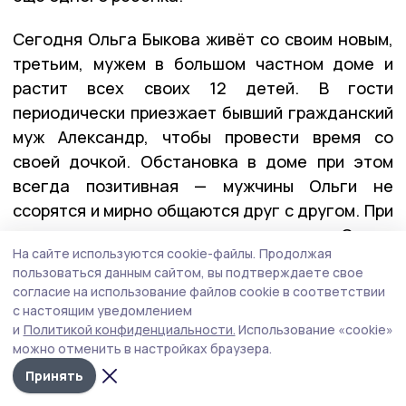
Сегодня Ольга Быкова живёт со своим новым,
третьим, мужем в большом частном доме и
растит всех своих 12 детей. В гости
периодически приезжает бывший гражданский
муж Александр, чтобы провести время со
своей дочкой. Обстановка в доме при этом
всегда позитивная — мужчины Ольги не
ссорятся и мирно общаются друг с другом. При
этом, как рассказывают односельчане Ольги,
На сайте используются cookie-файлы.
Продолжая
ради будущего со своей избранницей оба
пользоваться данным сайтом, вы подтверждаете свое
когда-то оставили свои семьи. И без того
согласие на использование файлов cookie в соответствии
необычные отношения в этой большой семье
с настоящим уведомлением
и
Политикой конфиденциальности.
Использование «cookie»
Ольга подогревает кричащими заголовками
можно отменить в настройках браузера.
для своих видеороликов.
Принять