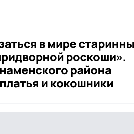
заться в мире старинн
 придворной роскоши».
Знаменского района
платья и кокошники