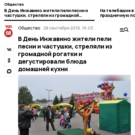
Общество
В День Инжавино жители пели песни и
На телебашне в
частушки, стреляли из громадной
праздничную по
рогатки и дегустировали блюда
РТРС
домашней кухни
Общество
28 сентября 2019, 16:03
В День Инжавино жители пели
песни и частушки, стреляли из
громадной рогатки и
дегустировали блюда
домашней кухни