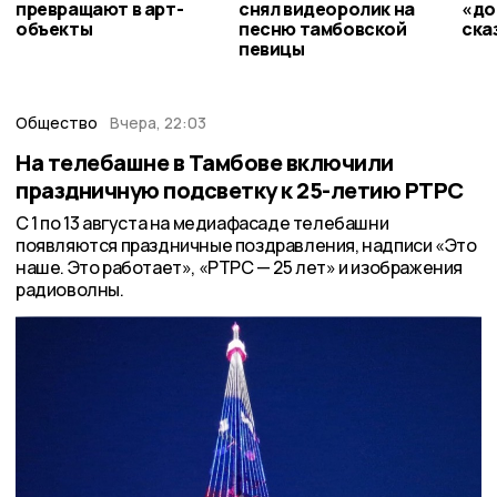
превращают в арт-
снял видеоролик на
«до
объекты
песню тамбовской
ска
певицы
Общество
Вчера, 22:03
На телебашне в Тамбове включили
праздничную подсветку к 25-летию РТРС
С 1 по 13 августа на медиафасаде телебашни
появляются праздничные поздравления, надписи «Это
наше. Это работает», «РТРС — 25 лет» и изображения
радиоволны.