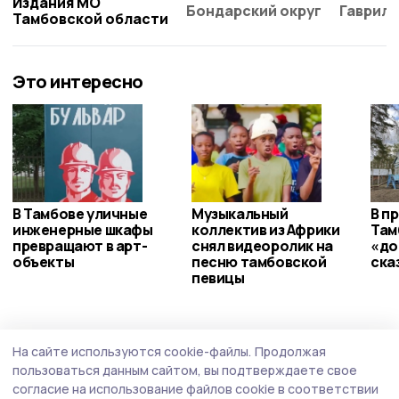
Издания МО
Бондарский округ
Гаврило
Тамбовской области
Это интересно
В Тамбове уличные
Музыкальный
В п
инженерные шкафы
коллектив из Африки
Там
превращают в арт-
снял видеоролик на
«до
объекты
песню тамбовской
ска
певицы
Общество
Вчера, 20:03
На сайте используются cookie-файлы.
Продолжая
В тамбовском филиале фонда «Защитники
пользоваться данным сайтом, вы подтверждаете свое
Отечества» теперь дежурят священники
согласие на использование файлов cookie в соответствии