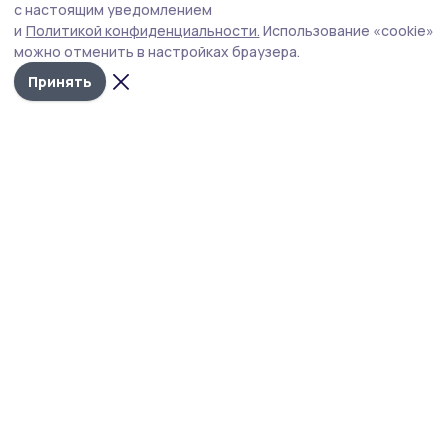
с настоящим уведомлением
Региональный филиал фонда «Защитники Отечества» и
и
Политикой конфиденциальности.
Использование «cookie»
тамбовская епархия договорились о регулярных
можно отменить в настройках браузера.
духовных дежурствах для помощи подопечным фонда.
Принять
Фото: vk.ru/zashcitnikitmb
Региональный филиал фонда «Защитники
Отечества» договорился о сотрудничестве с