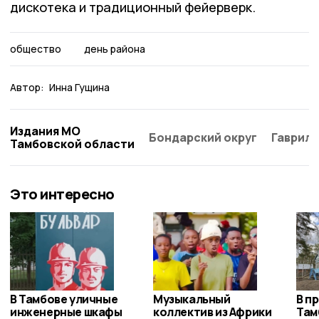
дискотека и традиционный фейерверк.
общество
день района
Автор:
Инна Гущина
Издания МО
Бондарский округ
Гаврило
Тамбовской области
Это интересно
В Тамбове уличные
Музыкальный
В п
инженерные шкафы
коллектив из Африки
Там