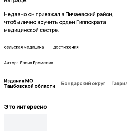
награде.
Недавно он приезжал в Пичаевский район,
чтобы лично вручить орден Гиппократа
медицинской сестре.
сельская медицина
достижения
Автор:
Елена Еремеева
Издания МО
Бондарский округ
Гаврило
Тамбовской области
Это интересно