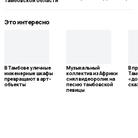
Тамбовской области
Это интересно
В Тамбове уличные
Музыкальный
В п
инженерные шкафы
коллектив из Африки
Там
превращают в арт-
снял видеоролик на
«до
объекты
песню тамбовской
ска
певицы