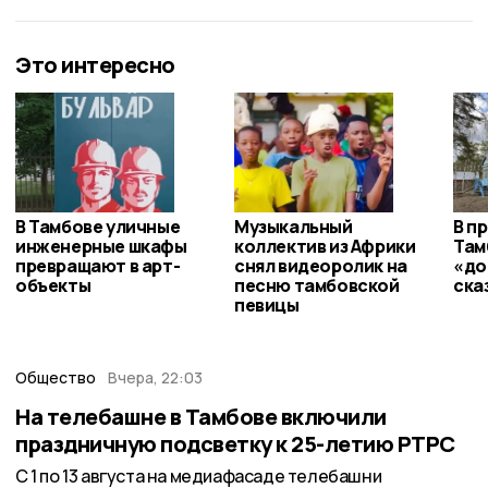
Это интересно
В Тамбове уличные
Музыкальный
В п
инженерные шкафы
коллектив из Африки
Там
превращают в арт-
снял видеоролик на
«до
объекты
песню тамбовской
ска
певицы
Общество
Вчера, 22:03
На телебашне в Тамбове включили
праздничную подсветку к 25-летию РТРС
С 1 по 13 августа на медиафасаде телебашни