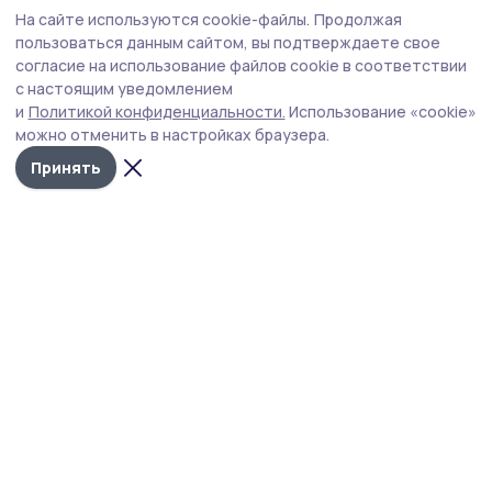
Общество
Вчера, 19:17
На сайте используются cookie-файлы.
Продолжая
Евгений Первышов поздравил тамбовских
пользоваться данным сайтом, вы подтверждаете свое
строителей с профессиональным
согласие на использование файлов cookie в соответствии
с настоящим уведомлением
праздником
и
Политикой конфиденциальности.
Использование «cookie»
Сегодня в Тамбовской области работает порядка 1,3
можно отменить в настройках браузера.
тысячи строительных организаций, в которых трудится
Принять
около 7,3 тысячи человек.