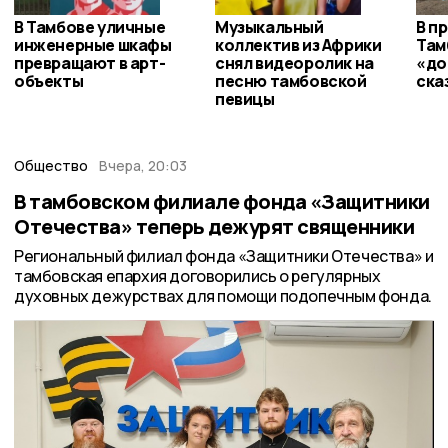
В Тамбове уличные
Музыкальный
В п
инженерные шкафы
коллектив из Африки
Там
превращают в арт-
снял видеоролик на
«до
объекты
песню тамбовской
ска
певицы
Общество
Вчера, 20:03
В тамбовском филиале фонда «Защитники
Отечества» теперь дежурят священники
Региональный филиал фонда «Защитники Отечества» и
тамбовская епархия договорились о регулярных
духовных дежурствах для помощи подопечным фонда.