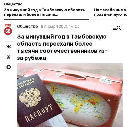
Общество
За минувший год в Тамбовскую область
На телебашне в
переехали более тысячи
праздничную по
соотечественников из-за рубежа
РТРС
Общество
9 января 2021, 14:03
За минувший год в Тамбовскую
область переехали более
тысячи соотечественников из-
за рубежа