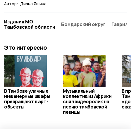
Автор:
Диана Яшина
Издания МО
Бондарский округ
Гаврило
Тамбовской области
Это интересно
В Тамбове уличные
Музыкальный
В п
инженерные шкафы
коллектив из Африки
Там
превращают в арт-
снял видеоролик на
«до
объекты
песню тамбовской
ска
певицы