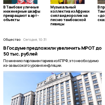
В Тамбове уличные
Музыкальный
В п
инженерные шкафы
коллектив из Африки
Там
превращают в арт-
снял видеоролик на
«до
объекты
песню тамбовской
ска
певицы
Общество
Сегодня, 10:31
В Госдуме предложили увеличить МРОТ до
50 тыс. рублей
По мнению парламентариев из КПРФ, это необходимо
из-за высокого уровня инфляции.