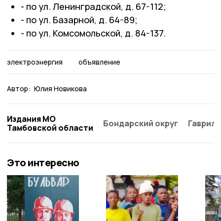
- по ул. Ленинградской, д. 67-112;
- по ул. Базарной, д. 64-89;
- по ул. Комсомольской, д. 84-137.
электроэнергия
объявление
Автор:
Юлия Новикова
Издания МО
Бондарский округ
Гаврило
Тамбовской области
Это интересно