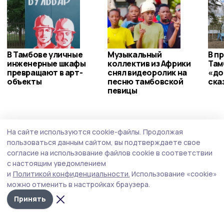
В Тамбове уличные
Музыкальный
В п
инженерные шкафы
коллектив из Африки
Там
превращают в арт-
снял видеоролик на
«до
объекты
песню тамбовской
ска
певицы
Общество
Сегодня, 10:06
На сайте используются cookie-файлы.
Продолжая
Обеспечение региона топливом обсудят
пользоваться данным сайтом, вы подтверждаете свое
на совещании Евгения Первышова
согласие на использование файлов cookie в соответствии
с настоящим уведомлением
Трансляция будет доступна 11 августа в 10 часов на
и
Политикой конфиденциальности.
Использование «cookie»
сайте правительства области, в социальных сетях
можно отменить в настройках браузера.
«Вконтакте» и «Одноклассники» (12+).
Принять