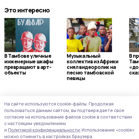
Это интересно
В Тамбове уличные
Музыкальный
В п
инженерные шкафы
коллектив из Африки
Там
превращают в арт-
снял видеоролик на
«до
объекты
песню тамбовской
ска
певицы
На сайте используются cookie-файлы.
Продолжая
пользоваться данным сайтом, вы подтверждаете свое
согласие на использование файлов cookie в соответствии
с настоящим уведомлением
и
Политикой конфиденциальности.
Использование «cookie»
можно отменить в настройках браузера.