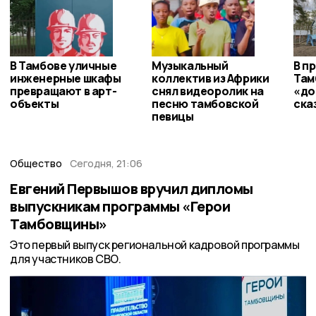
В Тамбове уличные
Музыкальный
В п
инженерные шкафы
коллектив из Африки
Там
превращают в арт-
снял видеоролик на
«до
объекты
песню тамбовской
ска
певицы
Общество
Сегодня, 21:06
Евгений Первышов вручил дипломы
выпускникам программы «Герои
Тамбовщины»
Это первый выпуск региональной кадровой программы
для участников СВО.