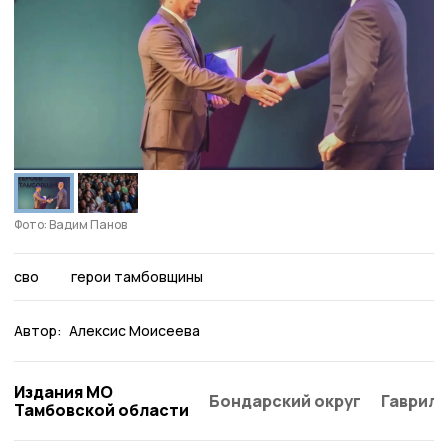
Фото: Вадим Панов
сво
герои тамбовщины
Автор:
Алексис Моисеева
Издания МО
Бондарский округ
Гаврило
Тамбовской области