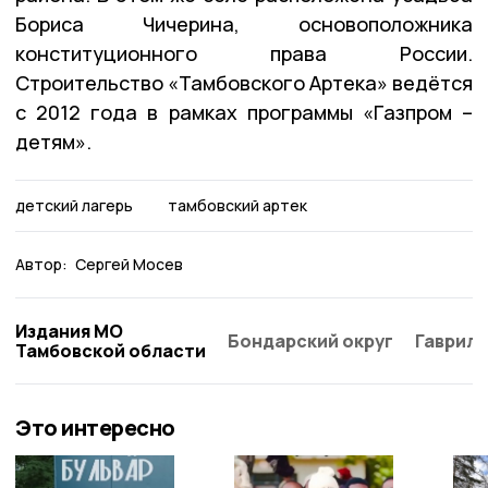
Бориса Чичерина, основоположника
конституционного права России.
Строительство «Тамбовского Артека» ведётся
с 2012 года в рамках программы «Газпром –
детям».
детский лагерь
тамбовский артек
Автор:
Сергей Мосев
Издания МО
Бондарский округ
Гаврило
Тамбовской области
Это интересно