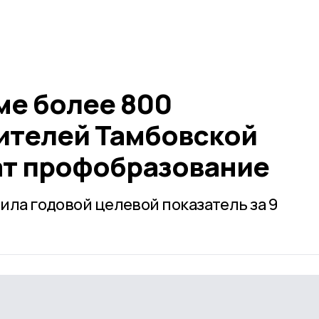
ме более 800
ителей Тамбовской
ат профобразование
ила годовой целевой показатель за 9