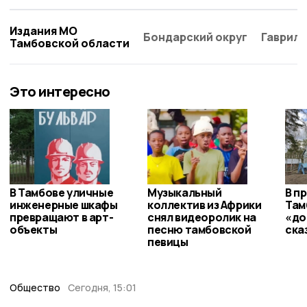
Издания МО
Бондарский округ
Гаврило
Тамбовской области
Это интересно
В Тамбове уличные
Музыкальный
В п
инженерные шкафы
коллектив из Африки
Там
превращают в арт-
снял видеоролик на
«до
объекты
песню тамбовской
ска
певицы
Общество
Сегодня, 15:01