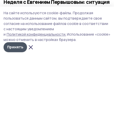
Неделя с Евгением Первышовым: ситуация
на топливном рынке, чистота в городе и
На сайте используются cookie-файлы.
Продолжая
приоритеты образования
пользоваться данным сайтом, вы подтверждаете свое
Губернатор держит на контроле ситуацию с бензином,
согласие на использование файлов cookie в соответствии
требует навести порядок с мусором в Тамбове.
с настоящим уведомлением
и
Политикой конфиденциальности.
Использование «cookie»
можно отменить в настройках браузера.
Принять
Фото: Павел Васильев