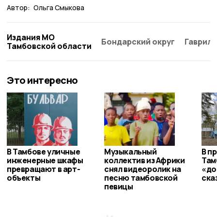
Автор:
Ольга Смыкова
Издания МО
Бондарский округ
Гаврило
Тамбовской области
Это интересно
В Тамбове уличные
Музыкальный
В п
инженерные шкафы
коллектив из Африки
Там
превращают в арт-
снял видеоролик на
«до
объекты
песню тамбовской
ска
певицы