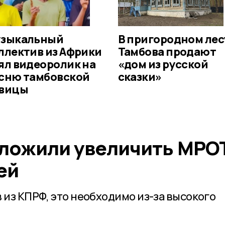
зыкальный
В пригородном лес
ллектив из Африки
Тамбова продают
ял видеоролик на
«дом из русской
сню тамбовской
сказки»
вицы
дложили увеличить МРО
ей
из КПРФ, это необходимо из-за высокого