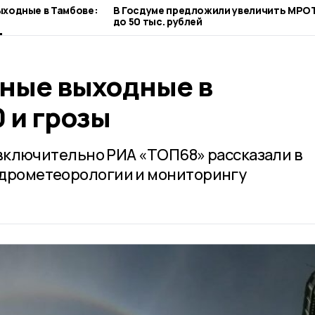
ыходные в Тамбове:
В Госдуме предложили увеличить МРО
до 50 тыс. рублей
нные выходные в
 и грозы
я включительно РИА «ТОП68» рассказали в
идрометеорологии и мониторингу