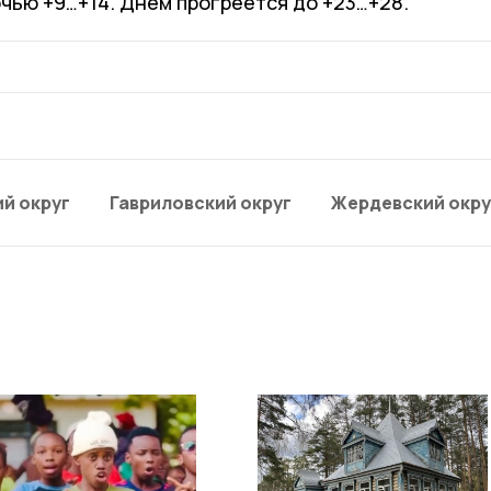
очью +9…+14. Днём прогреется до +23…+28.
й округ
Гавриловский округ
Жердевский окру