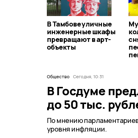
В Тамбове уличные
Му
инженерные шкафы
ко
превращают в арт-
сн
объекты
пе
пе
Общество
Сегодня, 10:31
В Госдуме пре
до 50 тыс. рубл
По мнению парламентариев 
уровня инфляции.