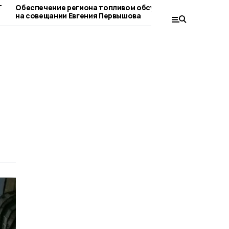
Т
Обеспечение региона топливом обсудят
На телебашне
на совещании Евгения Первышова
праздничную 
РТРС