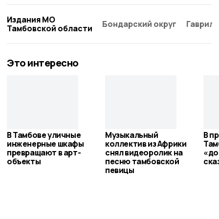
Издания МО
Бондарский округ
Гаврило
Тамбовской области
Это интересно
В Тамбове уличные
Музыкальный
В п
инженерные шкафы
коллектив из Африки
Там
превращают в арт-
снял видеоролик на
«до
объекты
песню тамбовской
ска
певицы